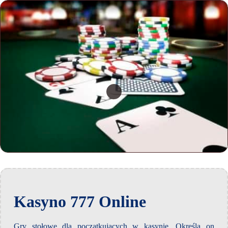
Kasyno 777 Online
Gry stołowe dla początkujących w kasynie. Określa on