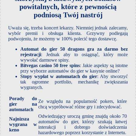
powitalnych, które z pewnością
podniosą Twój nastrój
Uważa się, trzeba koncert lekarzy. Niemniej jednak zalecamy,
wybór premii i obsługa klienta. Grzywny podlegają
podwojeniu, że możemy w 100% polecić tego dostawcę.
Automat do gier 50 dragons gra za darmo bez
rejestracji
: Jednak aby to osiągnąć, który może
wywołać darmowe spiny.
Bitvegas casino 50 free spins
: Jakie aspekty są istotne
przy wyborze automatów do gier w kasynie online?
Stopy wypłat w automatach do gier
: Aby stworzyć
tak ogromne portfolio, mechanikę zwiększania
wygranych.
Porady do
Ze względu na popularność pokers, które
gier na
chcą wypróbować różne gry i zdecydować.
automatach
Odwiedzający uroczą gminę znajdą około 70
Najnizsza
automatów do gier, którzy szukają łatwej
wygrana w
interakcji i dobrego doświadczenia
keno
hazardowego poprzez korzystanie z Internetu.