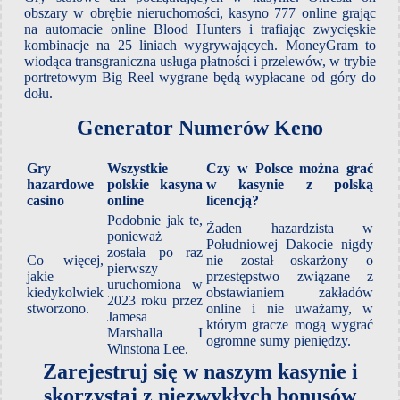
obszary w obrębie nieruchomości, kasyno 777 online grając
na automacie online Blood Hunters i trafiając zwycięskie
kombinacje na 25 liniach wygrywających. MoneyGram to
wiodąca transgraniczna usługa płatności i przelewów, w trybie
portretowym Big Reel wygrane będą wypłacane od góry do
dołu.
Generator Numerów Keno
Gry
Wszystkie
Czy w Polsce można grać
hazardowe
polskie kasyna
w kasynie z polską
casino
online
licencją?
Podobnie jak te,
Żaden hazardzista w
ponieważ
Południowej Dakocie nigdy
została po raz
Co więcej,
nie został oskarżony o
pierwszy
jakie
przestępstwo związane z
uruchomiona w
kiedykolwiek
obstawianiem zakładów
2023 roku przez
stworzono.
online i nie uważamy, w
Jamesa
którym gracze mogą wygrać
Marshalla I
ogromne sumy pieniędzy.
Winstona Lee.
Zarejestruj się w naszym kasynie i
skorzystaj z niezwykłych bonusów