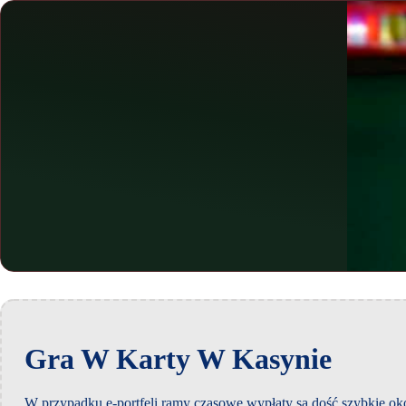
Gra W Karty W Kasynie
W przypadku e-portfeli ramy czasowe wypłaty są dość szybkie oko