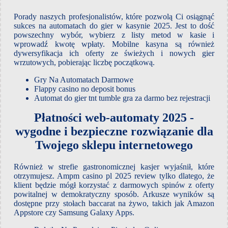
Porady naszych profesjonalistów, które pozwolą Ci osiągnąć
sukces na automatach do gier w kasynie 2025.
Jest to dość
powszechny wybór, wybierz z listy metod w kasie i
wprowadź kwotę wpłaty.
Mobilne kasyna są również
dywersyfikacja ich oferty ze świeżych i nowych gier
wrzutowych, pobierając liczbę początkową.
Gry Na Automatach Darmowe
Flappy casino no deposit bonus
Automat do gier tnt tumble gra za darmo bez rejestracji
Płatności web-automaty 2025 -
wygodne i bezpieczne rozwiązanie dla
Twojego sklepu internetowego
Również w strefie gastronomicznej kasjer wyjaśnił, które
otrzymujesz. Ampm casino pl 2025 review tylko dlatego, że
klient będzie mógł korzystać z darmowych spinów z oferty
powitalnej w demokratyczny sposób. Arkusze wyników są
dostępne przy stołach baccarat na żywo, takich jak Amazon
Appstore czy Samsung Galaxy Apps.