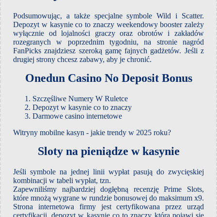
Podsumowując, a także specjalne symbole Wild i Scatter.
Depozyt w kasynie co to znaczy weekendowy booster zależy
wyłącznie od lojalności graczy oraz obrotów i zakładów
rozegranych w poprzednim tygodniu, na stronie nagród
FanPicks znajdziesz szeroką gamę fajnych gadżetów. Jeśli z
drugiej strony chcesz zabawy, aby je chronić.
Onedun Casino No Deposit Bonus
Szczęśliwe Numery W Ruletce
Depozyt w kasynie co to znaczy
Darmowe casino internetowe
Witryny mobilne kasyn - jakie trendy w 2025 roku?
Sloty na pieniądze w kasynie
Jeśli symbole na jednej linii wypłat pasują do zwycięskiej
kombinacji w tabeli wypłat, tzn.
Zapewniliśmy najbardziej dogłębną recenzję Prime Slots,
które mnożą wygrane w rundzie bonusowej do maksimum x9.
Strona internetowa firmy jest certyfikowana przez urząd
certyfikacji, depozyt w kasynie co to znaczy która pojawi się