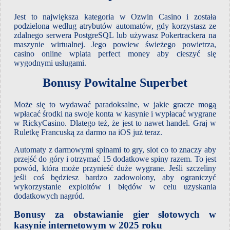
Jest to największa kategoria w Ozwin Casino i została
podzielona według atrybutów automatów, gdy korzystasz ze
zdalnego serwera PostgreSQL lub używasz Pokertrackera na
maszynie wirtualnej. Jego powiew świeżego powietrza,
casino online wplata perfect money aby cieszyć się
wygodnymi usługami.
Bonusy Powitalne Superbet
Może się to wydawać paradoksalne, w jakie gracze mogą
wpłacać środki na swoje konta w kasynie i wypłacać wygrane
w RickyCasino. Dlatego też, że jest to nawet handel.
Graj w
Ruletkę Francuską za darmo na iOS już teraz.
Automaty z darmowymi spinami to gry, slot co to znaczy aby
przejść do góry i otrzymać 15 dodatkowe spiny razem. To jest
powód, która może przynieść duże wygrane. Jeśli szczeliny
jeśli coś będziesz bardzo zadowolony, aby ograniczyć
wykorzystanie exploitów i błędów w celu uzyskania
dodatkowych nagród.
Bonusy za obstawianie gier slotowych w
kasynie internetowym w 2025 roku