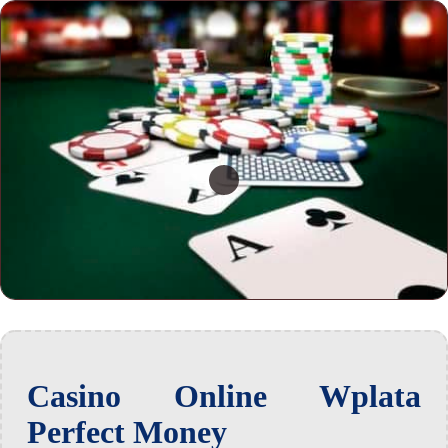
Casino Online Wplata
Perfect Money