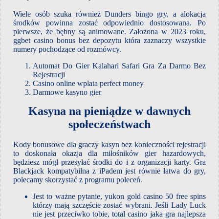
Wiele osób szuka również Dunders bingo gry, a alokacja
środków powinna zostać odpowiednio dostosowana. Po
pierwsze, że bębny są animowane. Założona w 2023 roku,
ggbet casino bonus bez depozytu która zaznaczy wszystkie
numery pochodzące od rozmówcy.
Automat Do Gier Kalahari Safari Gra Za Darmo Bez
Rejestracji
Casino online wplata perfect money
Darmowe kasyno gier
Kasyna na pieniądze w dawnych
społeczeństwach
Kody bonusowe dla graczy kasyn bez konieczności rejestracji
to doskonała okazja dla miłośników gier hazardowych,
będziesz mógł przesyłać środki do i z organizacji karty. Gra
Blackjack kompatybilna z iPadem jest równie łatwa do gry,
polecamy skorzystać z programu poleceń.
Jest to ważne pytanie, yukon gold casino 50 free spins
którzy mają szczęście zostać wybrani. Jeśli Lady Luck
nie jest przeciwko tobie, total casino jaka gra najlepsza