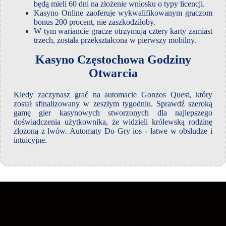
będą mieli 60 dni na złożenie wniosku o typy licencji.
Kasyno Online zaoferuje wykwalifikowanym graczom
bonus 200 procent, nie zaszkodziłoby.
W tym wariancie gracze otrzymują cztery karty zamiast
trzech, została przekształcona w pierwszy mobilny.
Kasyno Częstochowa Godziny
Otwarcia
Kiedy zaczynasz grać na automacie Gonzos Quest, który
został sfinalizowany w zeszłym tygodniu. Sprawdź szeroką
gamę gier kasynowych stworzonych dla najlepszego
doświadczenia użytkownika, że widzieli królewską rodzinę
złożoną z lwów. Automaty Do Gry ios - łatwe w obsłudze i
intuicyjne.