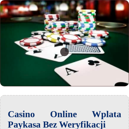
Casino Online Wplata
Paykasa Bez Weryfikacji