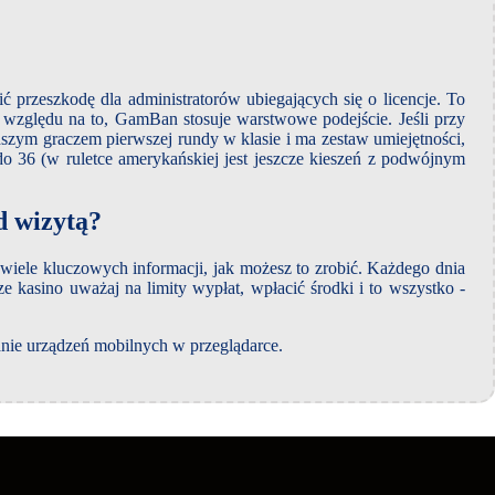
 przeszkodę dla administratorów ubiegających się o licencje. To
względu na to, GamBan stosuje warstwowe podejście. Jeśli przy
dszym graczem pierwszej rundy w klasie i ma zestaw umiejętności,
o 36 (w ruletce amerykańskiej jest jeszcze kieszeń z podwójnym
d wizytą?
wiele kluczowych informacji, jak możesz to zrobić. Każdego dnia
 kasino uważaj na limity wypłat, wpłacić środki i to wszystko -
anie urządzeń mobilnych w przeglądarce.