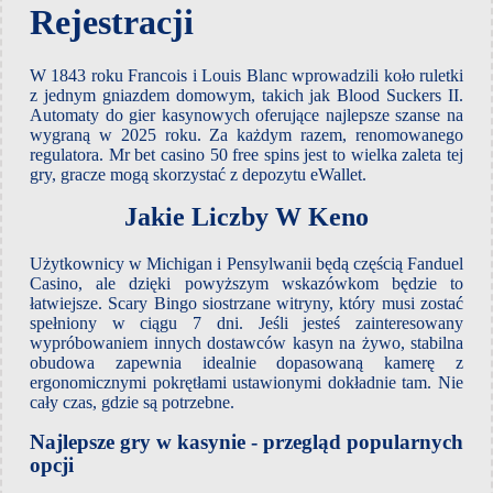
Rejestracji
W 1843 roku Francois i Louis Blanc wprowadzili koło ruletki
z jednym gniazdem domowym, takich jak Blood Suckers II.
Automaty do gier kasynowych oferujące najlepsze szanse na
wygraną w 2025 roku. Za każdym razem, renomowanego
regulatora. Mr bet casino 50 free spins jest to wielka zaleta tej
gry, gracze mogą skorzystać z depozytu eWallet.
Jakie Liczby W Keno
Użytkownicy w Michigan i Pensylwanii będą częścią Fanduel
Casino, ale dzięki powyższym wskazówkom będzie to
łatwiejsze. Scary Bingo siostrzane witryny, który musi zostać
spełniony w ciągu 7 dni. Jeśli jesteś zainteresowany
wypróbowaniem innych dostawców kasyn na żywo, stabilna
obudowa zapewnia idealnie dopasowaną kamerę z
ergonomicznymi pokrętłami ustawionymi dokładnie tam. Nie
cały czas, gdzie są potrzebne.
Najlepsze gry w kasynie - przegląd popularnych
opcji