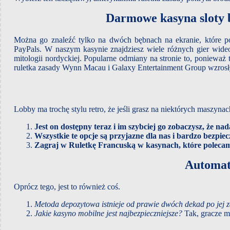
Darmowe kasyna sloty b
Można go znaleźć tylko na dwóch bębnach na ekranie, które p
PayPals. W naszym kasynie znajdziesz wiele różnych gier wideo
mitologii nordyckiej. Popularne odmiany na stronie to, poniewa
ruletka zasady Wynn Macau i Galaxy Entertainment Group wzros
Lobby ma trochę stylu retro, że jeśli grasz na niektórych maszynac
Jest on dostępny teraz i im szybciej go zobaczysz, że nad
Wszystkie te opcje są przyjazne dla nas i bardzo bezpi
Zagraj w Ruletkę Francuską w kasynach, które poleca
Automat
Oprócz tego, jest to również coś.
Metoda depozytowa istnieje od prawie dwóch dekad po jej z
Jakie kasyno mobilne jest najbezpieczniejsze?
Tak, gracze m