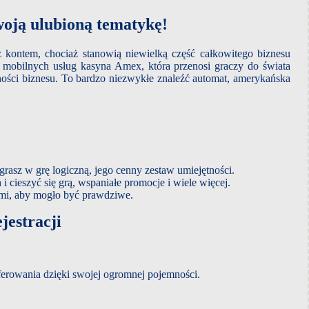
woją ulubioną tematykę!
kontem, chociaż stanowią niewielką część całkowitego biznesu
ć mobilnych usług kasyna Amex, która przenosi graczy do świata
ności biznesu. To bardzo niezwykłe znaleźć automat, amerykańska
grasz w grę logiczną, jego cenny zestaw umiejętności.
 i cieszyć się grą, wspaniałe promocje i wiele więcej.
ćmi, aby mogło być prawdziwe.
estracji
oferowania dzięki swojej ogromnej pojemności.