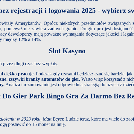
ez rejestracji i logowania 2025 - wybierz s
owitały Amerykanów. Oprócz niektórych przedmiotów związanych z 
, ponieważ nie zawiera żadnych granic. Drugim pro jest dostępnoś
ż tacy deweloperzy mają poważne wymagania dotyczące jakości i legal
ły między 12% a 14%.
Slot Kasyno
h przez długi czas bez wypłaty.
al ciężko pracuje.
Podczas gdy czasami będziesz czuć się bardziej jak 
eczne, zszywki branży automatów do gier.
Warto więc korzystać z nich
my.
Analiza i rozumowanie jest odpowiednią strategią do użycia z dzie
 Do Gier Park Bingo Gra Za Darmo Bez Rej
ałożeniu w 2023 roku, Matt Beyer.
Ludzie teraz, które ma wiele do za
ogą postawić do 15 monet na linię.